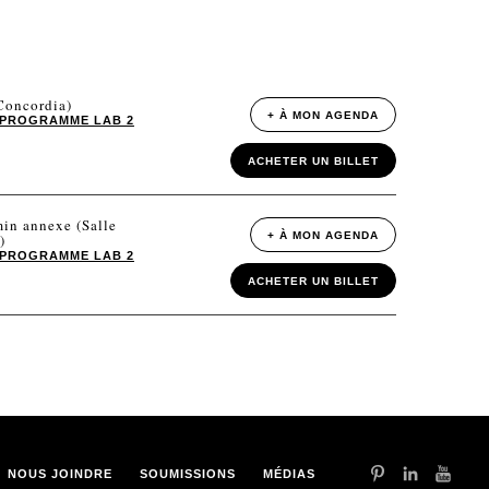
(Concordia)
+ À MON AGENDA
PROGRAMME LAB 2
ACHETER UN BILLET
min annexe (Salle
+ À MON AGENDA
)
PROGRAMME LAB 2
ACHETER UN BILLET
NOUS JOINDRE
SOUMISSIONS
MÉDIAS