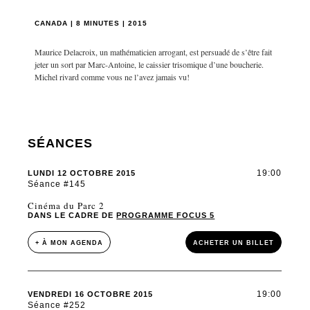
CANADA | 8 MINUTES | 2015
Maurice Delacroix, un mathématicien arrogant, est persuadé de s’être fait
jeter un sort par Marc-Antoine, le caissier trisomique d’une boucherie.
Michel rivard comme vous ne l’avez jamais vu!
SÉANCES
19:00
LUNDI 12 OCTOBRE 2015
Séance #145
Cinéma du Parc 2
DANS LE CADRE DE
PROGRAMME FOCUS 5
+ À MON AGENDA
ACHETER UN BILLET
19:00
VENDREDI 16 OCTOBRE 2015
Séance #252