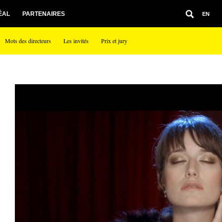
ÉAL
PARTENAIRES
EN
Mots des directeurs
Les invités
Prix et jury