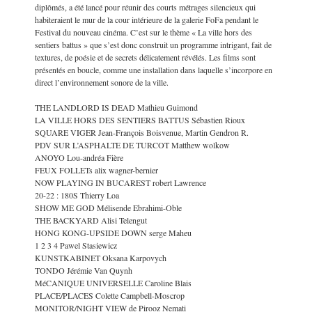
diplômés, a été lancé pour réunir des courts métrages silencieux qui
habiteraient le mur de la cour intérieure de la galerie FoFa pendant le
Festival du nouveau cinéma. C’est sur le thème « La ville hors des
sentiers battus » que s’est donc construit un programme intrigant, fait de
textures, de poésie et de secrets délicatement révélés. Les films sont
présentés en boucle, comme une installation dans laquelle s’incorpore en
direct l’environnement sonore de la ville.
THE LANDLORD IS DEAD Mathieu Guimond
LA VILLE HORS DES SENTIERS BATTUS Sébastien Rioux
SQUARE VIGER Jean-François Boisvenue, Martin Gendron R.
PDV SUR L’ASPHALTE DE TURCOT Matthew wolkow
ANOYO Lou-andréa Fière
FEUX FOLLETs alix wagner-bernier
NOW PLAYING IN BUCAREST robert Lawrence
20-22 : 180S Thierry Loa
SHOW ME GOD Mélisende Ebrahimi-Oble
THE BACKYARD Alisi Telengut
HONG KONG-UPSIDE DOWN serge Maheu
1 2 3 4 Pawel Stasiewicz
KUNSTKABINET Oksana Karpovych
TONDO Jérémie Van Quynh
MéCANIQUE UNIVERSELLE Caroline Blais
PLACE/PLACES Colette Campbell-Moscrop
MONITOR/NIGHT VIEW de Pirooz Nemati